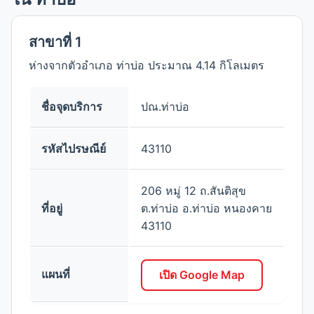
บ้านว่าน
สาขาที่ 1
ตำบล
ห่างจากตัวอำเภอ ท่าบ่อ ประมาณ 4.14 กิโลเมตร
นาข่า
ตำบล
ชื่อจุดบริการ
ปณ.ท่าบ่อ
โพนสา
รหัสไปรษณีย์
43110
ตำบล
หนองนาง
206 หมู่ 12 ถ.สันติสุข
ตำบล
ที่อยู่
ต.ท่าบ่อ อ.ท่าบ่อ หนองคาย
43110
แผนที่
เปิด Google Map